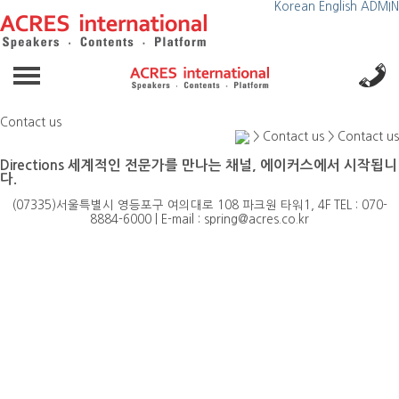
Korean
English
ADMIN
(주)에이커스
Contact us
Contact us
Contact us
About us
> Contact us >
Contact us
Directions
세계적인 전문가를 만나는 채널,
에이커스
에서 시작됩니
회사소개
Business
다.
(07335)서울특별시 영등포구 여의대로 108 파크원 타워1, 4F
TEL : 070-
8884-6000 | E-mail : spring@acres.co.kr
업무분야
Speakers
글로벌경제·금융
Forum & Event
AI·TECH·스타트업
포럼소개
News
비즈니스·리더십·미디어
보도자료
Gallery